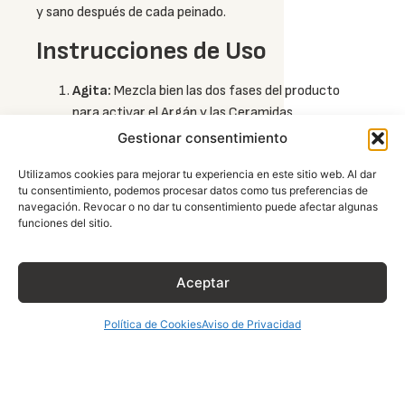
y sano después de cada peinado.
Instrucciones de Uso
Agita:
Mezcla bien las dos fases del producto
para activar el Argán y las Ceramidas.
Gestionar consentimiento
Aplica:
Rocía de forma uniforme sobre el cabello
húmedo o seco antes de utilizar la plancha,
Utilizamos cookies para mejorar tu experiencia en este sitio web. Al dar
secadora o tenaza.
tu consentimiento, podemos procesar datos como tus preferencias de
navegación. Revocar o no dar tu consentimiento puede afectar algunas
funciones del sitio.
Estiliza:
Procede a usar tu herramienta de calor
favorita; la fórmula protectora se encarga de
cuidar cada sección.
Aceptar
Ready:
Esta
sílica protectora térmica
no
necesita enjuague y mantiene el control del frizz
Política de Cookies
Aviso de Privacidad
y el brillo 24/7.
¡Plancha sin miedo y brilla con todo! Con este dúo
de Argán y Ceramidas, le das a tu estilo el blindaje