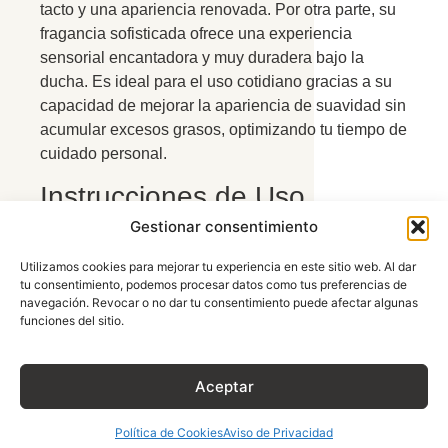
tacto y una apariencia renovada. Por otra parte, su
fragancia sofisticada ofrece una experiencia
sensorial encantadora y muy duradera bajo la
ducha. Es ideal para el uso cotidiano gracias a su
capacidad de mejorar la apariencia de suavidad sin
acumular excesos grasos, optimizando tu tiempo de
cuidado personal.
Instrucciones de Uso
Gestionar consentimiento
En cuanto a su aplicación, primero humedezca
totalmente el cabello con agua tibia. Después,
Utilizamos cookies para mejorar tu experiencia en este sitio web. Al dar
tu consentimiento, podemos procesar datos como tus preferencias de
coloque una cantidad generosa de producto en la
navegación. Revocar o no dar tu consentimiento puede afectar algunas
palma de sus manos y aplique sobre el cuero
funciones del sitio.
cabelludo dando un ligero masaje con las yemas
de los dedos hasta formar abundante espuma.
Posteriormente, distribuya hacia las puntas para
Aceptar
asegurar que la fórmula cubra toda la superficie.
Finalmente, enjuague con abundante agua; al ser
Política de Cookies
Aviso de Privacidad