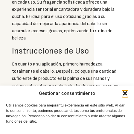
en cada uso. Su fragancia sofisticada ofrece una
experiencia sensorial encantadora y duradera bajo la
ducha. Es ideal para el uso cotidiano gracias a su
capacidad de mejorar la apariencia del cabello sin
acumular excesos grasos, optimizando tu rutina de
belleza.
Instrucciones de Uso
En cuanto a su aplicación, primero humedezca
totalmente el cabello. Después, coloque una cantidad
suficiente de producto en la palma de sus manos y
aplique sobre el cuero cabelludo dando un masaje suave
con las yemas de los dedos hasta generar espuma.
Gestionar consentimiento
Posteriormente, extienda el producto hacia las puntas
Utilizamos cookies para mejorar tu experiencia en este sitio web. Al dar
para asegurar que la fórmula cubra toda la superficie
tu consentimiento, podemos procesar datos como tus preferencias de
deseada. Finalmente, enjuague con abundante agua; al
navegación. Revocar o no dar tu consentimiento puede afectar algunas
ser un
shampoo con keratina 2 en 1
,
notarás la
funciones del sitio.
manejabilidad y el brillo de inmediato sin necesidad de