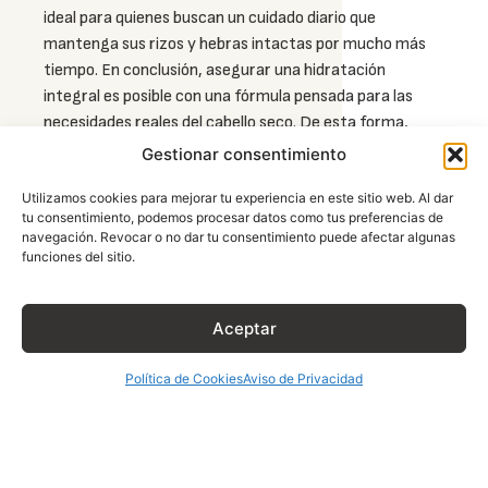
ideal para quienes buscan un cuidado diario que
mantenga sus rizos y hebras intactas por mucho más
tiempo. En conclusión, asegurar una hidratación
integral es posible con una fórmula pensada para las
necesidades reales del cabello seco. De esta forma,
cada aplicación refuerza la salud cutánea y capilar con
Gestionar consentimiento
la delicadeza de sus ingredientes especializados. Así,
Utilizamos cookies para mejorar tu experiencia en este sitio web. Al dar
resaltarás la belleza de tu piel y tu cabello con total
tu consentimiento, podemos procesar datos como tus preferencias de
confianza todos los días porque
eres hermosa cuando
navegación. Revocar o no dar tu consentimiento puede afectar algunas
eres Kerastudio
.
funciones del sitio.
Instrucciones de Uso
Aceptar
Aplica:
Para comenzar, coloca una cantidad
generosa de
shampoo para el frizz
sobre las
Política de Cookies
Aviso de Privacidad
palmas de tus manos y llévalo al cuero cabelludo
húmedo.
Distribuye:
Posteriormente, masajea