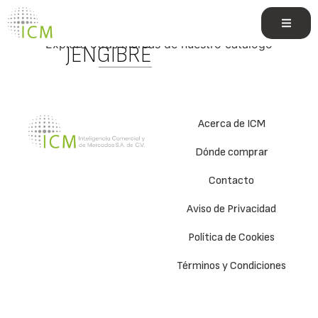
TÉ BLANCO Y
Explora otras marcas de nuestro catálogo
JENGIBRE
Acerca de ICM
Dónde comprar
Contacto
Aviso de Privacidad
Política de Cookies
Términos y Condiciones
e.commerce