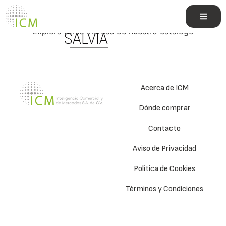
ROMERO Y
Explora otras marcas de nuestro catálogo
SÁLVIA
Acerca de ICM
Dónde comprar
Contacto
Aviso de Privacidad
Política de Cookies
Términos y Condiciones
e.commerce