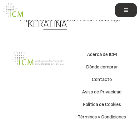
CON
Explora otras marcas de nuestro catálogo
KERATINA
Acerca de ICM
Dónde comprar
Contacto
Aviso de Privacidad
Política de Cookies
Términos y Condiciones
e.commerce