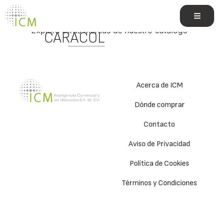
BABA DE
Explora otras marcas de nuestro catálogo
CARACOL
Acerca de ICM
Dónde comprar
Contacto
Aviso de Privacidad
Política de Cookies
Términos y Condiciones
e.commerce